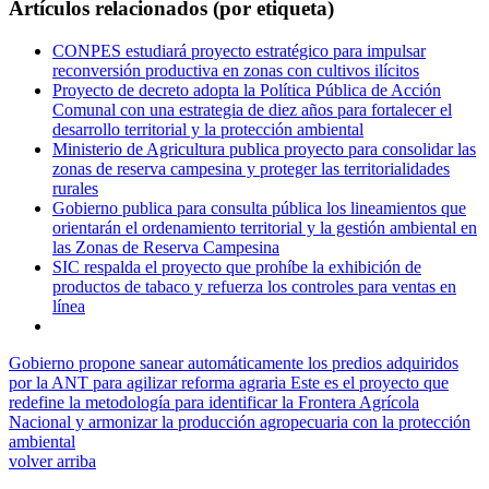
Artículos relacionados (por etiqueta)
CONPES estudiará proyecto estratégico para impulsar
reconversión productiva en zonas con cultivos ilícitos
Proyecto de decreto adopta la Política Pública de Acción
Comunal con una estrategia de diez años para fortalecer el
desarrollo territorial y la protección ambiental
Ministerio de Agricultura publica proyecto para consolidar las
zonas de reserva campesina y proteger las territorialidades
rurales
Gobierno publica para consulta pública los lineamientos que
orientarán el ordenamiento territorial y la gestión ambiental en
las Zonas de Reserva Campesina
SIC respalda el proyecto que prohíbe la exhibición de
productos de tabaco y refuerza los controles para ventas en
línea
Gobierno propone sanear automáticamente los predios adquiridos
por la ANT para agilizar reforma agraria
Este es el proyecto que
redefine la metodología para identificar la Frontera Agrícola
Nacional y armonizar la producción agropecuaria con la protección
ambiental
volver arriba