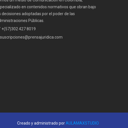
mos un medio de Comunicación en Colombia,
pecializado en contenidos normativos que obran bajo
s decisiones adoptadas por el poder de las
ministraciones Públicas.
" +(57)302 427 8019
suscripciones@prensajuridica.com
Creado y administrado por
AULAMAXSTUDIO