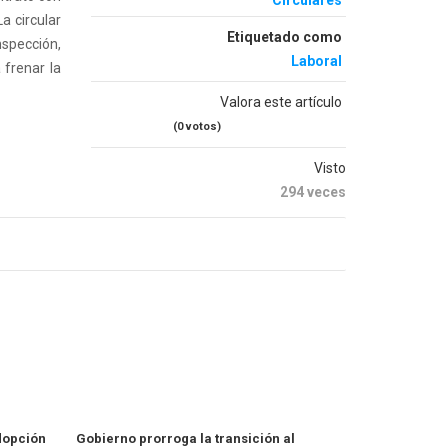
Circulares
a circular
Etiquetado como
nspección,
Laboral
 frenar la
Valora este artículo
(0 votos)
Visto
294 veces
adopción
Gobierno prorroga la transición al