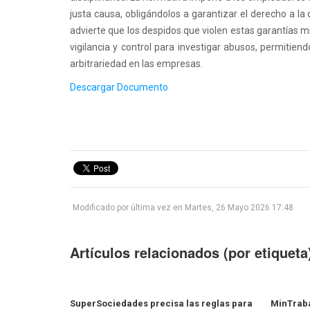
justa causa, obligándolos a garantizar el derecho a la 
advierte que los despidos que violen estas garantías mí
vigilancia y control para investigar abusos, permitie
arbitrariedad en las empresas.
Descargar Documento
1
2
3
4
5
Modificado por última vez en Martes, 26 Mayo 2026 17:48
Artículos relacionados (por etiqueta
SuperSociedades precisa las reglas para
MinTraba