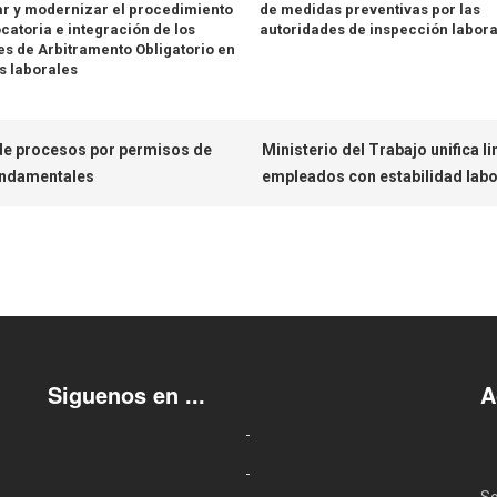
ar y modernizar el procedimiento
de medidas preventivas por las
catoria e integración de los
autoridades de inspección labora
es de Arbitramento Obligatorio en
os laborales
de procesos por permisos de
Ministerio del Trabajo unifica l
undamentales
empleados con estabilidad labo
Siguenos en ...
A