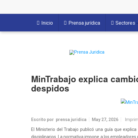
Inicio
Prensa jurídica
Sectores
MinTrabajo explica cambio
despidos
Escrito por
prensa juridica
May 27, 2026
Imprim
El Ministerio del Trabajo publicó una guía que explic
disciplinarios. La normativa impone a los empleadores u