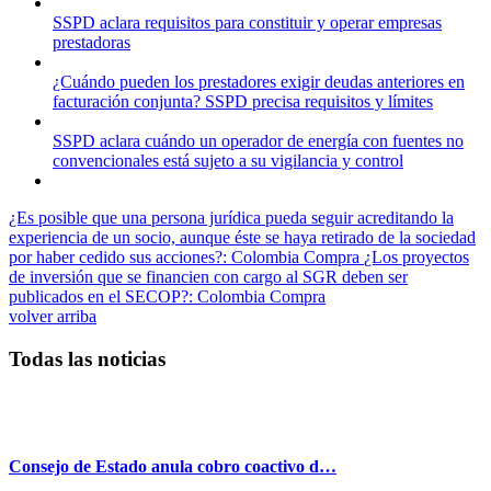
SSPD aclara requisitos para constituir y operar empresas
prestadoras
¿Cuándo pueden los prestadores exigir deudas anteriores en
facturación conjunta? SSPD precisa requisitos y límites
SSPD aclara cuándo un operador de energía con fuentes no
convencionales está sujeto a su vigilancia y control
¿Es posible que una persona jurídica pueda seguir acreditando la
experiencia de un socio, aunque éste se haya retirado de la sociedad
por haber cedido sus acciones?: Colombia Compra
¿Los proyectos
de inversión que se financien con cargo al SGR deben ser
publicados en el SECOP?: Colombia Compra
volver arriba
Todas las noticias
Consejo de Estado anula cobro coactivo d…