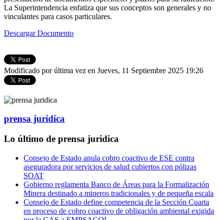
La Superintendencia enfatiza que sus conceptos son generales y no
vinculantes para casos particulares.
Descargar Documento
Modificado por última vez en Jueves, 11 Septiembre 2025 19:26
prensa juridica
Lo último de prensa juridica
Consejo de Estado anula cobro coactivo de ESE contra
aseguradora por servicios de salud cubiertos con pólizas
SOAT
Gobierno reglamenta Banco de Áreas para la Formalización
Minera destinado a mineros tradicionales y de pequeña escala
Consejo de Estado define competencia de la Sección Cuarta
en proceso de cobro coactivo de obligación ambiental exigida
por la CAS a EMPSACOL