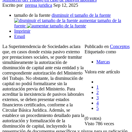
Escrito por
prensa juridica
Sep 12, 2025
tamaño de la fuente
disminuir el tamaño de la fuente
aumentar tamaño de la
fuente
Imprimir
Email
La Superintendencia de Sociedades aclara
Publicado en
Conceptos
que, en casos donde exista pasivo externo
Etiquetado como
por prestaciones sociales, se puede tramitar
Marcas
simultáneamente la autorización de
disminución de capital ante esta entidad y la
Valora este artículo
correspondiente autorización del Ministerio
del Trabajo. No obstante, la disminución de
capital no podrá formalizarse sin la
1
autorización previa del Ministerio. Para
2
acreditar la inexistencia de pasivos laborales
3
externos, se deben presentar estados
4
financieros certificados, conforme a la
5
Circular Básica Jurídica. Además, se
establece un procedimiento detallado para la
(0 votos)
autorización y formalización de la
Visto
786 veces
disminución de capital, incluyendo la
presentación de documentos específicos y plazos para su radicación.