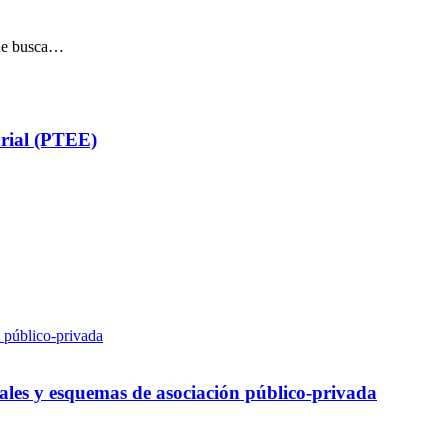
que busca…
arial (PTEE)
ales y esquemas de asociación público-privada