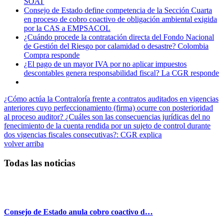
SOAT
Consejo de Estado define competencia de la Sección Cuarta
en proceso de cobro coactivo de obligación ambiental exigida
por la CAS a EMPSACOL
¿Cuándo procede la contratación directa del Fondo Nacional
de Gestión del Riesgo por calamidad o desastre? Colombia
Compra responde
¿El pago de un mayor IVA por no aplicar impuestos
descontables genera responsabilidad fiscal? La CGR responde
¿Cómo actúa la Contraloría frente a contratos auditados en vigencias
anteriores cuyo perfeccionamiento (firma) ocurre con posterioridad
al proceso auditor?
¿Cuáles son las consecuencias jurídicas del no
fenecimiento de la cuenta rendida por un sujeto de control durante
dos vigencias fiscales consecutivas?: CGR explica
volver arriba
Todas las noticias
Consejo de Estado anula cobro coactivo d…