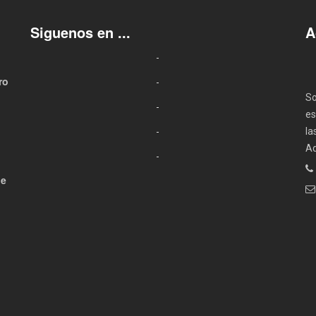
Siguenos en ...
A
ro
So
es
la
Ad
de