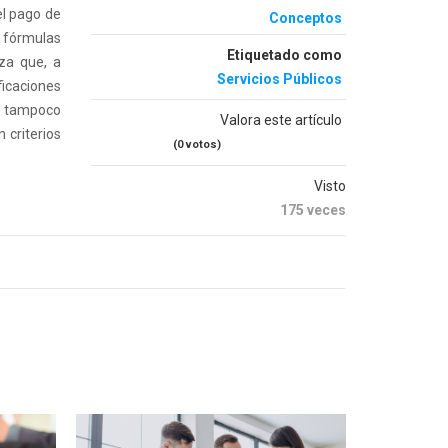
el pago de
Conceptos
 fórmulas
Etiquetado como
iza que, a
Servicios Públicos
ficaciones
 y tampoco
Valora este artículo
 criterios
(0 votos)
Visto
175 veces