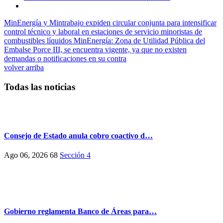
MinEnergía y Mintrabajo expiden circular conjunta para intensificar
control técnico y laboral en estaciones de servicio minoristas de
combustibles líquidos
MinEnergía: Zona de Utilidad Pública del
Embalse Porce III, se encuentra vigente, ya que no existen
demandas o notificaciones en su contra
volver arriba
Todas las noticias
Consejo de Estado anula cobro coactivo d…
Ago 06, 2026
68
Sección 4
Gobierno reglamenta Banco de Áreas para…