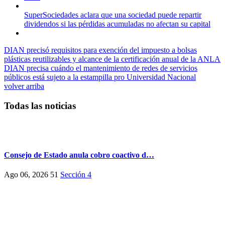
SuperSociedades aclara que una sociedad puede repartir
dividendos si las pérdidas acumuladas no afectan su capital
DIAN precisó requisitos para exención del impuesto a bolsas
plásticas reutilizables y alcance de la certificación anual de la ANLA
DIAN precisa cuándo el mantenimiento de redes de servicios
públicos está sujeto a la estampilla pro Universidad Nacional
volver arriba
Todas las noticias
Consejo de Estado anula cobro coactivo d…
Ago 06, 2026
51
Sección 4