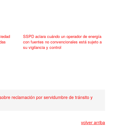
ciedad
SSPD aclara cuándo un operador de energía
idas
con fuentes no convencionales está sujeto a
su vigilancia y control
sobre reclamación por servidumbre de tránsito y
volver arriba