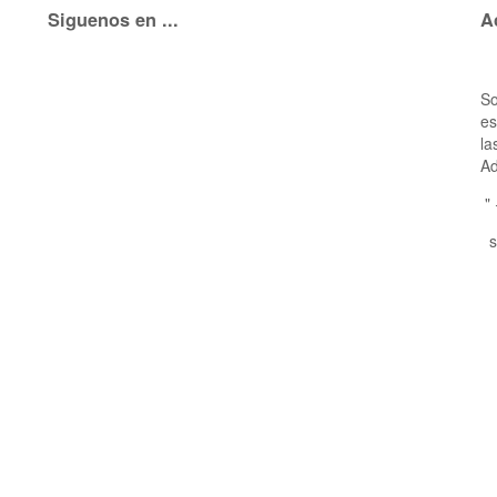
Siguenos en ...
A
So
es
la
Ad
"
s