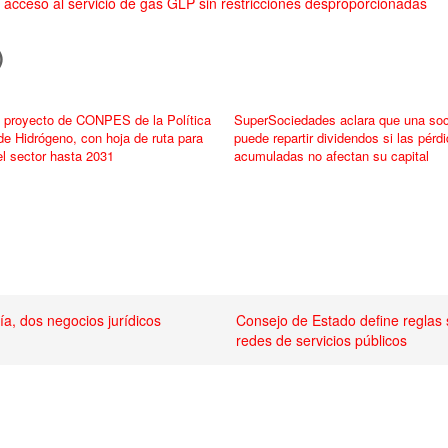
el acceso al servicio de gas GLP sin restricciones desproporcionadas
)
 proyecto de CONPES de la Política
SuperSociedades aclara que una so
de Hidrógeno, con hoja de ruta para
puede repartir dividendos si las pérd
el sector hasta 2031
acumuladas no afectan su capital
ía, dos negocios jurídicos
Consejo de Estado define reglas 
redes de servicios públicos