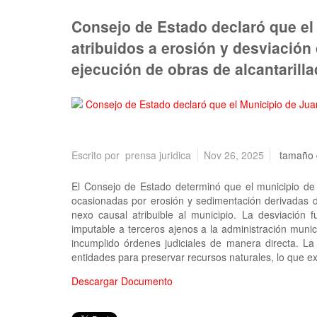
Consejo de Estado declaró que el
atribuidos a erosión y desviación
ejecución de obras de alcantarill
Escrito por
prensa juridica
Nov 26, 2025
tamaño 
El Consejo de Estado determinó que el municipio de 
ocasionadas por erosión y sedimentación derivadas de
nexo causal atribuible al municipio. La desviación f
imputable a terceros ajenos a la administración muni
incumplido órdenes judiciales de manera directa. La
entidades para preservar recursos naturales, lo que exo
Descargar Documento
1
2
3
4
5