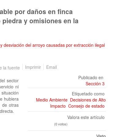
able por daños en finca
e piedra y omisiones en la
Imprimir
Email
Publicado en
del sector
Sección 3
ervicio ni
 situación
Etiquetado como
ue hubiera
Medio Ambiente
Decisiones de Alto
a de otras
Impacto
Consejo de estado
directa.
Valora este artículo
(0 votos)
Visto