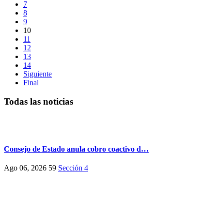
7
8
9
10
11
12
13
14
Siguiente
Final
Todas las noticias
Consejo de Estado anula cobro coactivo d…
Ago 06, 2026
59
Sección 4