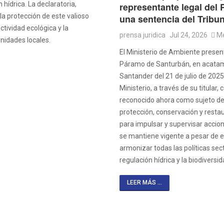
 hídrica. La declaratoria,
representante legal del
la protección de este valioso
una sentencia del Tribu
tividad ecológica y la
prensa juridica
Jul 24, 2026
Me
unidades locales.
El Ministerio de Ambiente presen
Páramo de Santurbán, en acatami
Santander del 21 de julio de 202
Ministerio, a través de su titular
reconocido ahora como sujeto de
protección, conservación y restau
para impulsar y supervisar accione
se mantiene vigente a pesar de e
armonizar todas las políticas sect
regulación hídrica y la biodiversid
LEER MÁS ...