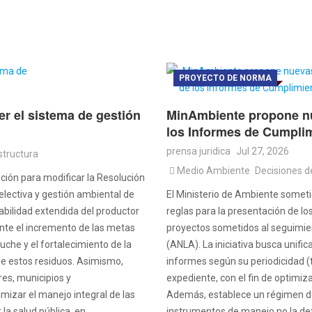
PROYECTO DE NORMA
er el sistema de gestión
MinAmbiente propone nu
los Informes de Cumpli
prensa juridica
Jul 27, 2026
structura
Medio Ambiente
Decisiones d
ción para modificar la Resolución
electiva y gestión ambiental de
El Ministerio de Ambiente sometió
sabilidad extendida del productor
reglas para la presentación de l
nte el incremento de las metas
proyectos sometidos al seguimien
che y el fortalecimiento de la
(ANLA). La iniciativa busca unific
 de estos residuos. Asimismo,
informes según su periodicidad (tr
es, municipios y
expediente, con el fin de optimiz
mizar el manejo integral de las
Además, establece un régimen de 
la salud pública, en
instrumentos de manejo no la def