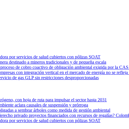
dora por servicios de salud cubiertos con pólizas SOAT
era destinado a mineros tradicionales y de pequeña escala
n proceso de cobro coactivo de obligación ambiental exigida por la
presas con integración vertical en el mercado de energía no se refleja 
 servicio de gas GLP sin restricciones desproporcionadas
geno, con hoja de ruta para impulsar el sector hasta 2031
biente aclara causales de suspensión y prórroga
ligadas a sembrar árboles como medida de gestión ambiental
 derecho privado proyectos financiados con recursos de regalías? Colom
dora por servicios de salud cubiertos con pólizas SOAT