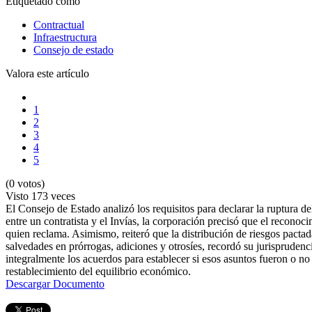
Etiquetado como
Contractual
Infraestructura
Consejo de estado
Valora este artículo
1
2
3
4
5
(0 votos)
Visto
173 veces
El Consejo de Estado analizó los requisitos para declarar la ruptura d
entre un contratista y el Invías, la corporación precisó que el recon
quien reclama. Asimismo, reiteró que la distribución de riesgos pactada 
salvedades en prórrogas, adiciones y otrosíes, recordó su jurisprudenci
integralmente los acuerdos para establecer si esos asuntos fueron o n
restablecimiento del equilibrio económico.
Descargar Documento